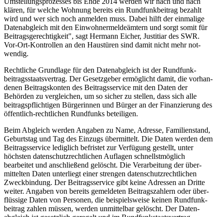
Umstellungsprozesses bis Ende 2014 werden wir nach und nach
klären, für welche Wohnung bereits ein Rund­funk­beitrag bezahlt
wird und wer sich noch an­melden muss. Dabei hilft der ein­malige
Daten­ab­gleich mit den Ein­wohner­melde­ämtern und sorgt somit für
Beitrags­gerech­tig­keit", sagt Hermann Eicher, Justi­tiar des SWR.
Vor-Ort-Kontrol­len an den Haus­türen sind damit nicht mehr not­
wendig.
Recht­liche Grund­lage für den Daten­abgleich ist der Rund­funk­
beitrags­staats­vertrag. Der Gesetz­geber ermög­licht damit, die vor­han­
denen Beitrags­konten des Beitrags­service mit den Daten der
Behörden zu ver­gleichen, um so sicher zu stellen, dass sich alle
beitrags­pflich­tigen Bürge­rin­nen und Bürger an der Finan­zierung des
öffentlich-rechtlichen Rund­funks beteiligen.
Beim Abgleich werden Angaben zu Name, Adresse, Familien­stand,
Geburts­tag und Tag des Einzugs über­mittelt. Die Daten werden dem
Beitrags­service lediglich befristet zur Ver­fügung gestellt, unter
höchsten daten­schutz­recht­lichen Auf­lagen schnellst­möglich
bearbeitet und an­schließend gelöscht. Die Ver­arbeitung der über­
mittel­ten Daten unter­liegt einer strengen daten­schutz­recht­lichen
Zweck­bindung. Der Beitrags­service gibt keine Adressen an Dritte
weiter. Angaben von bereits gemeldeten Beitrags­zahlern oder über­
flüssige Daten von Personen, die beispiels­weise keinen Rund­funk­
beitrag zahlen müssen, werden un­mittel­bar gelöscht. Der Daten­