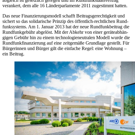
abgleich ist gesetz­lich geregelt und im Rund­funk­staats­ver­trag
verankert, dem alle 16 Länder­parlamente 2011 zugestimmt hatten.
Das neue Finan­zierungs­modell schafft Beitrags­gerech­tig­keit und
sichert so das soli­darische Prinzip des öffentlich-rechtlichen Rund­
funk­systems. Am 1. Januar 2013 hat der neue Rund­funk­beitrag die
Rund­funk­gebühr abgelöst. Mit der Abkehr von einer geräte­abhän­
gigen Gebühr hin zu einem techno­logie­neutralen Modell wurde die
Rund­funk­finan­zierung auf eine zeit­gemäße Grund­lage gestellt. Für
Bürge­rin­nen und Bürger gilt die einfache Regel: eine Wohnung –
ein Beitrag.