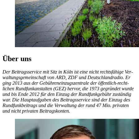
Über uns
Der Beitrags­service mit Sitz in Köln ist eine nicht rechts­fähige Ver­
waltungs­ge­meinschaft von ARD, ZDF und Deutsch­land­radio. Er
ging 2013 aus der Gebühren­ein­zugs­zentrale der öffentlich-recht­
lichen Rund­funk­anstalten (GEZ) her­vor, die 1973 ge­gründet wurde
und bis Ende 2012 für den Ein­zug der Rund­funk­gebühr zu­ständig
war. Die Haupt­auf­gaben des Beitrags­service sind der Ein­zug des
Rund­funk­beitrags und die Ver­wal­tung der rund 47 Mio. privaten
und nicht privaten Beitrags­konten.