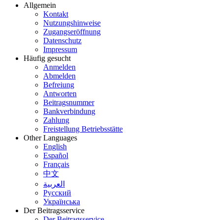
Allgemein
Kontakt
Nutzungshinweise
Zugangseröffnung
Datenschutz
Impressum
Häufig gesucht
Anmelden
Abmelden
Befreiung
Antworten
Beitragsnummer
Bankverbindung
Zahlung
Freistellung Betriebsstätte
Other Languages
English
Español
Français
中文
العربية
Русский
Українська
Der Beitragsservice
Der Beitragsservice