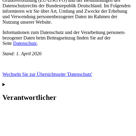
Grund­verordnung (EU-DSGVO) und der Bestimmungen des
Daten­schutz­rechts der Bundes­republik Deutsch­land. Im Folgenden
informieren wir Sie über Art, Umfang und Zwecke der Er­hebung
und Ver­wendung personen­bezogener Daten im Rahmen der
Nutzung unserer Web­site.
Informationen zum Daten­schutz und der Ver­arbei­tung personen­
bezogener Daten beim Beitrags­ein­zug finden Sie auf der
Seite
Datenschutz
.
Stand: 1. April 2026
Wechseln Sie zur Übersichtsseite 'Datenschutz'
Verantwortlicher