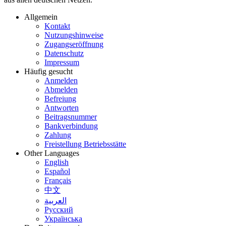
Allgemein
Kontakt
Nutzungshinweise
Zugangseröffnung
Datenschutz
Impressum
Häufig gesucht
Anmelden
Abmelden
Befreiung
Antworten
Beitragsnummer
Bankverbindung
Zahlung
Freistellung Betriebsstätte
Other Languages
English
Español
Français
中文
العربية
Русский
Українська