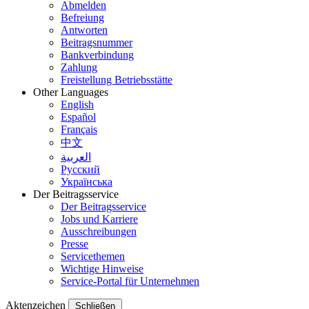
Abmelden
Befreiung
Antworten
Beitragsnummer
Bankverbindung
Zahlung
Freistellung Betriebsstätte
Other Languages
English
Español
Français
中文
العربية
Русский
Українська
Der Beitragsservice
Der Beitragsservice
Jobs und Karriere
Ausschreibungen
Presse
Servicethemen
Wichtige Hinweise
Service-Portal für Unternehmen
Aktenzeichen
Schließen