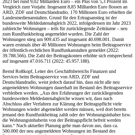
2023 bei rund 9,02 Milliarden Euro – ein Plus von 5,3 Prozent im
Vergleich zum Vorjahr. Insgesamt 8,85 Milliarden Euro flossen an
ARD, ZDF und Deutschlandradio. 170 Millionen Euro erhielten die
Landesmedienanstalten. Grund für den Ertragsanstieg ist der
bundesweite Meldedatenabgleich 2022, infolgedessen im Jahr 2023
zahlreiche Wohnungen – teils für zurückliegende Zeiträume – neu
zum Rundfunkbeitrag angemeldet wurden. Die Zahl der
Wohnungen stieg um 909.435 auf insgesamt 40.698.001. Damit
waren erstmals über 40 Millionen Wohnungen beim Beitragsservice
der öffentlich-rechtlichen Rundfunkanstalten gemeldet (2022:
39.788.566). Die Zahl der Beitragskonten erhöhte sich entsprechend
auf insgesamt 47.016.711 (2022: 45.957.188).
Bernd Roßkopf, Leiter des Geschäftsbereichs Finanzen und
Services beim Beitragsservice von ARD, ZDF und
Deutschlandradio, weist jedoch darauf hin, dass nicht alle neu
angemeldeten Wohnungen dauerhaft im Bestand des Beitragsservice
verbleiben werden. „Aus den Erfahrungen der zurückliegenden
bundesweiten Meldedatenabgleiche wissen wir, dass nach
Abschluss aller Verfahren zur Klärung der Beitragspflicht viele
Wohnungen wieder abgemeldet werden müssen, weil dort bereits
jemand den Rundfunkbeitrag zahlt oder der Wohnungsinhaber bzw.
die Wohnungsinhaberin von der Beitragspflicht befreit werden
kann.“ Nach aktueller Planung gehe man davon aus, dass ca.
500.000 der neu angemeldeten Wohnungen im Bestand des