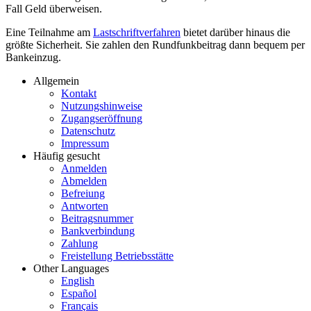
Fall Geld über­weisen.
Eine Teil­nahme am
Lastschriftverfahren
bietet darüber hinaus die
größte Sicher­heit. Sie zahlen den Rund­funk­beitrag dann bequem per
Bank­einzug.
Allgemein
Kontakt
Nutzungshinweise
Zugangseröffnung
Datenschutz
Impressum
Häufig gesucht
Anmelden
Abmelden
Befreiung
Antworten
Beitragsnummer
Bankverbindung
Zahlung
Freistellung Betriebsstätte
Other Languages
English
Español
Français