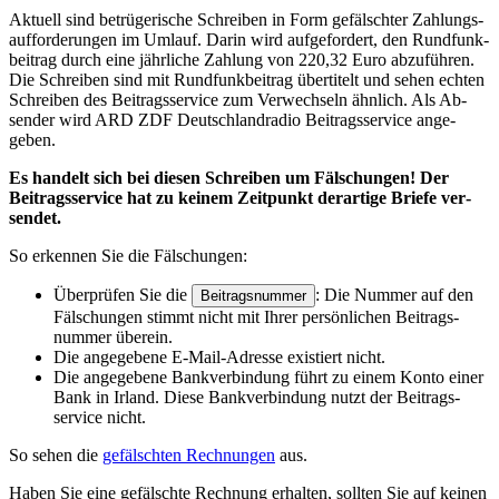
Aktuell sind be­trügerische Schreiben in Form ge­fälschter Zahlungs­
auf­forde­rungen im Um­lauf. Darin wird auf­ge­fordert, den Rund­funk­
beitrag durch eine jähr­liche Zahlung von 220,32 Euro ab­zu­führen.
Die Schreiben sind mit Rund­funk­beitrag über­titelt und sehen echten
Schreiben des Beitrags­service zum Ver­wechseln ähn­lich. Als Ab­
sender wird ARD ZDF Deutsch­land­radio Beitrags­service ange­
geben.
Es handelt sich bei diesen Schreiben um Fälschungen! Der
Beitrags­service hat zu keinem Zeit­punkt der­artige Briefe ver­
sendet.
So er­kennen Sie die Fälschungen:
Über­prüfen Sie die
: Die Nummer auf den
Beitragsnummer
Fälschungen stimmt nicht mit Ihrer persön­lichen Beitrags­
nummer über­ein.
Die an­ge­gebene E-Mail-Adresse existiert nicht.
Die an­ge­gebene Bank­ver­bin­dung führt zu einem Konto einer
Bank in Irland. Diese Bank­ver­bin­dung nutzt der Beitrags­
service nicht.
So sehen die
gefälschten Rechnungen
aus.
Haben Sie eine gefälschte Rechnung er­halten, sollten Sie auf keinen