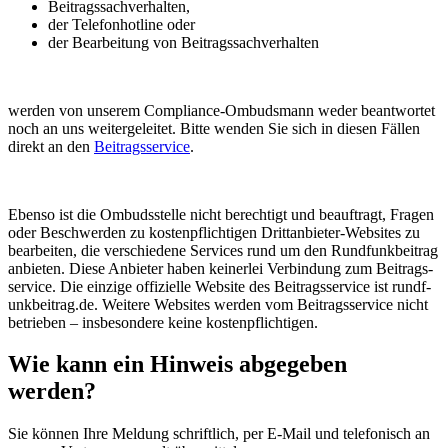
Beitrags­sach­ver­halten,
der Telefon­hotline oder
der Be­arbeitung von Beitrags­sach­ver­halten
werden von unserem Compliance-Ombuds­mann weder be­antwortet
noch an uns weiter­ge­leitet. Bitte wenden Sie sich in diesen Fällen
direkt an den
Beitrags­service
.
Ebenso ist die Ombuds­stelle nicht berechtigt und beauf­tragt, Fragen
oder Be­schwer­den zu kosten­pflich­tigen Dritt­anbieter-Websites zu
bear­beiten, die verschie­dene Servi­ces rund um den Rund­funk­beitrag
anbie­ten. Diese Anbieter haben keiner­lei Verbin­dung zum Beitrags­
service. Die einzige offizielle Web­site des Beitrags­service ist rundf­
unk­beitrag.de. Weitere Websites werden vom Beitrags­service nicht
betrieben – ins­beson­dere keine kosten­pflichti­gen.
Wie kann ein Hinweis abgegeben
werden?
Sie können Ihre Meldung schriftlich, per E-Mail und telefo­nisch an