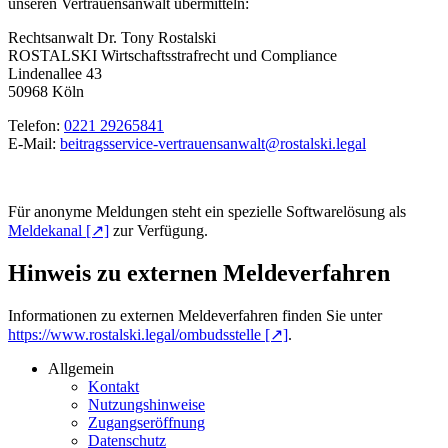
unseren Ver­trauens­anwalt übermit­teln:
Rechtsanwalt Dr. Tony Rostalski
ROSTALSKI Wirtschafts­strafrecht und Com­pliance
Lindenallee 43
50968 Köln
Telefon:
0221 29265841
E-Mail:
beitragsservice-vertrauensanwalt@rostalski.legal
Für anonyme Meldungen steht ein spezielle Softwarelösung als
Meldekanal [↗]
zur Verfügung.
Hinweis zu externen Meldeverfahren
Informationen zu externen Meldeverfahren finden Sie unter
https://www.rostalski.legal/ombudsstelle [↗]
.
Allgemein
Kontakt
Nutzungshinweise
Zugangseröffnung
Datenschutz