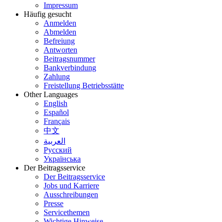
Impressum
Häufig gesucht
Anmelden
Abmelden
Befreiung
Antworten
Beitragsnummer
Bankverbindung
Zahlung
Freistellung Betriebsstätte
Other Languages
English
Español
Français
中文
العربية
Русский
Українська
Der Beitragsservice
Der Beitragsservice
Jobs und Karriere
Ausschreibungen
Presse
Servicethemen
Wichtige Hinweise