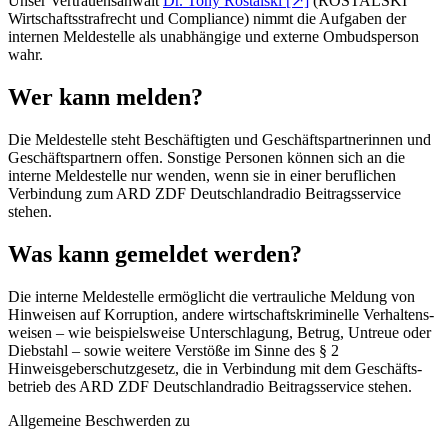
Unser Vertrauens­anwalt
Dr. Tony Rostalski [↗]
(ROSTALSKI
Wirtschaftsstrafrecht und Compliance) nimmt die Auf­ga­ben der
internen Melde­stelle als unab­hängi­ge und externe Ombuds­person
wahr.
Wer kann melden?
Die Melde­stelle steht Beschäf­tigten und Geschäfts­partner­innen und
Geschäfts­part­nern offen. Sonstige Perso­nen können sich an die
interne Melde­stelle nur wenden, wenn sie in einer beruf­lichen
Verbin­dung zum ARD ZDF Deutsch­land­radio Beitrags­service
stehen.
Was kann gemeldet werden?
Die interne Melde­stelle ermög­licht die vertrau­liche Meldung von
Hin­weisen auf Korrup­tion, andere wirtschafts­krimi­nelle Verhaltens­
weisen – wie beispiels­weise Unter­schla­gung, Betrug, Un­treue oder
Dieb­stahl – sowie weitere Verstöße im Sinne des § 2
Hinweisgeberschutzgesetz, die in Verbin­dung mit dem Geschäfts­
betrieb des ARD ZDF Deutschlandradio Beitragsservice stehen.
All­gemeine Be­schwerden zu